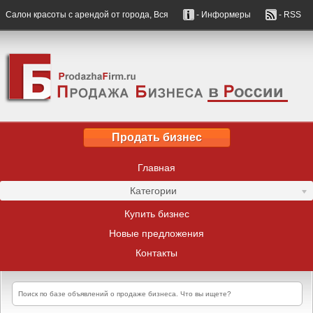
Салон красоты с арендой от города, Вся
- Информеры
- RSS
Продать бизнес
Главная
Категории
Купить бизнес
Новые предложения
Контакты