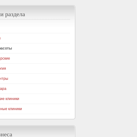
и раздела
и
расоты
рские
гия
нтры
гара
ие клиники
ные клиники
знеса