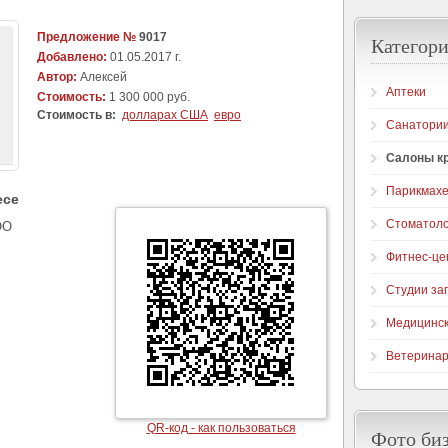
Предложение №
9017
Категори
Добавлено:
01.05.2017 г.
Автор:
Алексей
Аптеки
Стоимость:
1 300 000 руб.
Стоимость в:
долларах США
евро
Санатори
Салоны к
Парикмахе
есе
Стоматоло
ОО
Фитнес-це
Студии за
Медицинск
Ветеринар
QR-код - как пользоваться
Фото би