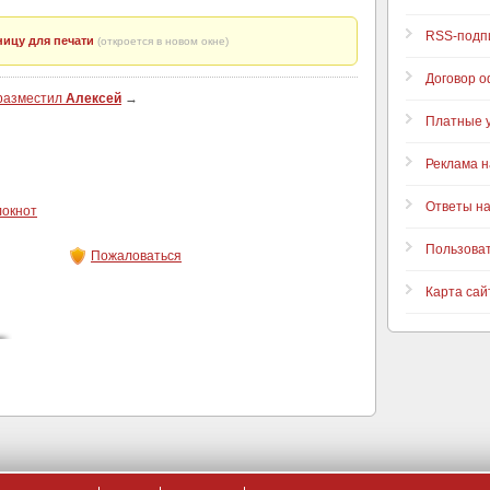
RSS-подп
ицу для печати
(откроется в новом окне)
Договор 
 разместил
Алексей
→
Платные у
Реклама н
Ответы н
локнот
Пользова
Пожаловаться
Карта сай