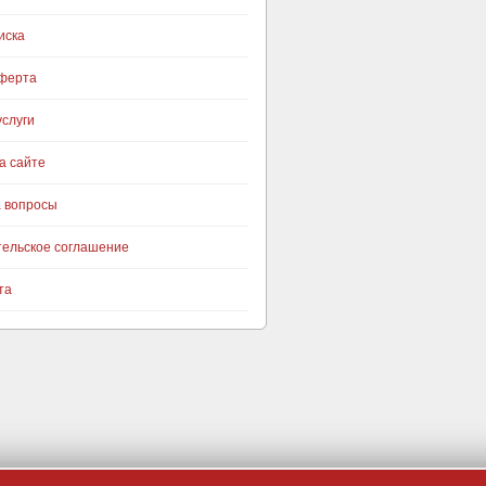
иска
оферта
слуги
а сайте
а вопросы
тельское соглашение
та