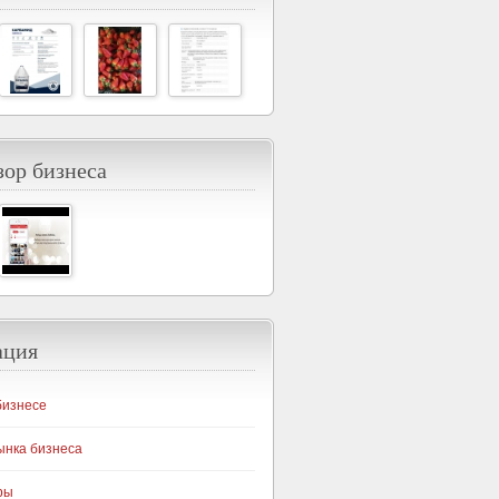
ор бизнеса
ация
бизнесе
ынка бизнеса
ры