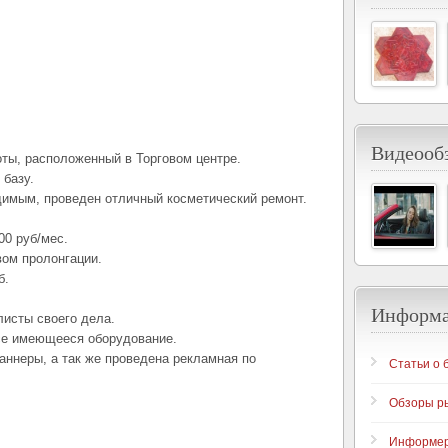
Видеообз
ты, расположенный в Торговом центре.
 базу.
имым, проведен отличный косметический ремонт.
00 руб/мес.
вом пролонгации.
б.
Информ
листы своего дела.
се имеющееся оборудование.
аннеры, а так же проведена рекламная по
Статьи о 
Обзоры р
Информе