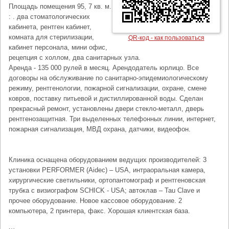
Площадь помещения 95, 7 кв. м.
: . два стоматологических
кабинета, рентген кабинет,
комната для стерилизации,
QR-код - как пользоваться
кабинет персонала, мини офис,
рецепция с холлом, два санитарных узла.
Аренда - 135 000 рулей в месяц. Арендодатель юрлицо. Все
договоры на обслуживание по санитарно-эпидемиологическому
режиму, рентгенологии, пожарной сигнализации, охране, смене
ковров, поставку питьевой и дистиллированной воды. Сделан
прекрасный ремонт, установлены двери стекло-металл, дверь
рентгенозащитная. Три выделенных телефонных линии, интернет,
пожарная сигнализация, МВД охрана, датчики, видеофон.
Клиника оснащена оборудованием ведущих производителей: 3
установки PERFORMER (Aidec) – USA, интраоральная камера,
хирургические светильники, ортопантомограф и рентгеновская
трубка с визиографом SCHICK - USA; автоклав – Tau Clave и
прочее оборудование. Новое кассовое оборудование. 2
компьютера, 2 принтера, факс. Хорошая клиентская база.