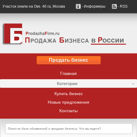
Участок земли на Оке. 46 га, Москва
- Информеры
- RSS
Продать бизнес
Главная
Категории
Купить бизнес
Новые предложения
Контакты