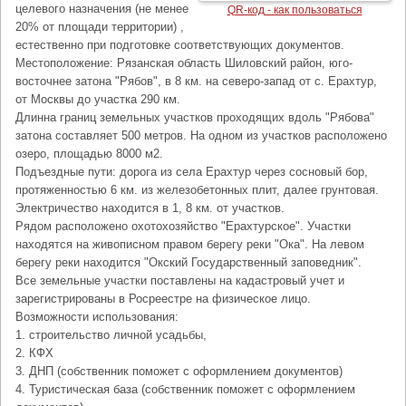
целевого назначения (не менее
QR-код - как пользоваться
20% от площади территории) ,
естественно при подготовке соответствующих документов.
Местоположение: Рязанская область Шиловский район, юго-
восточнее затона "Рябов", в 8 км. на северо-запад от с. Ерахтур,
от Москвы до участка 290 км.
Длинна границ земельных участков проходящих вдоль "Рябова"
затона составляет 500 метров. На одном из участков расположено
озеро, площадью 8000 м2.
Подъездные пути: дорога из села Ерахтур через сосновый бор,
протяженностью 6 км. из железобетонных плит, далее грунтовая.
Электричество находится в 1, 8 км. от участков.
Рядом расположено охотохозяйство "Ерахтурское". Участки
находятся на живописном правом берегу реки "Ока". На левом
берегу реки находится "Окский Государственный заповедник".
Все земельные участки поставлены на кадастровый учет и
зарегистрированы в Росреестре на физическое лицо.
Возможности использования:
1. строительство личной усадьбы,
2. КФХ
3. ДНП (собственник поможет с оформлением документов)
4. Туристическая база (собственник поможет с оформлением