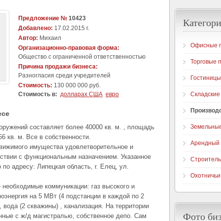
Предложение №
10423
Категори
Добавлено:
17.02.2015 г.
Автор:
Михаил
Офисные 
Организационно-правовая форма:
Общество с ограниченной ответственностью
Торговые 
Причина продажи бизнеса:
Разногласия среди учредителей
Гостиницы
Стоимость:
130 000 000 руб.
Стоимость в:
долларах США
евро
Складские
Производ
есе
оружений составляет более 40000 кв. м. , площадь
Земельные
6 кв. м. Все в собственности.
Арендный 
движимого имущества удовлетворительное и
тствии с функциональным назначением. Указанное
Строитель
о адресу: Липецкая область, г. Елец, ул.
Охотничьи
 необходимые коммуникации: газ высокого и
оэнергия на 5 МВт (4 подстанции в каждой по 2
 вода (2 скважины) , канализация. На территории
Фото би
нные с ж/д магистралью, собственное депо. Сам