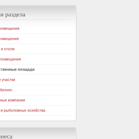
и раздела
помещения
помещения
 и отели
 помещения
ственные площади
 участки
бизнес
ные компании
 и рыболовные хозяйства
знеса