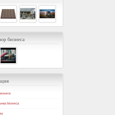
ор бизнеса
ация
бизнесе
ынка бизнеса
ры