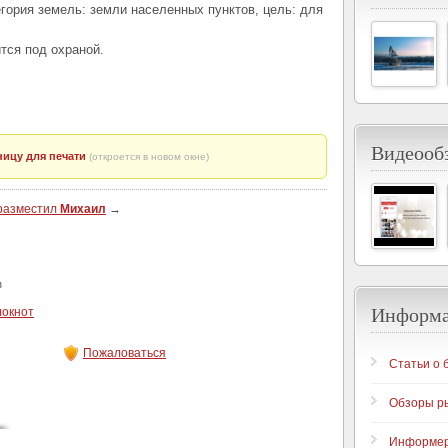
егория земель: земли населенных пунктов, цель: для
тся под охраной.
Видеообз
ицу для печати
(откроется в новом окне)
 разместил
Михаил
→
з
Информ
локнот
Пожаловаться
Статьи о 
Обзоры р
Информе