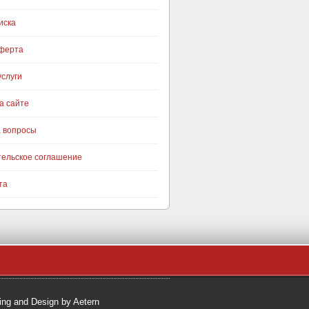
иска
оферта
слуги
а сайте
а вопросы
тельское соглашение
та
ng and Design by Aetern