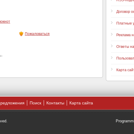
RSS-подп
Договор 
локнот
Платные у
Пожаловаться
Реклама н
Ответы н
Пользова
Карта сай
предложения
Поиск
Контакты
Карта сайта
rved.
Programmi