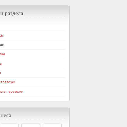
и раздела
сы
таж
вки
ны
ы
перевозки
кие перевозки
знеса