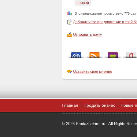
первой
Это предложение просмотрено 775 раз
Добавить это предложение в свой б
Отправить другу
Оставить своё мнение
Главная
Продать бизнес
Новые 
© 2026 ProdazhaFirm.ru | All Rights Rese