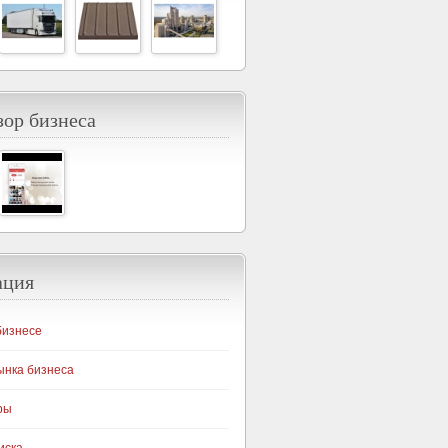
ор бизнеса
ация
бизнесе
ынка бизнеса
ры