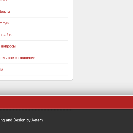
иска
оферта
слуги
а сайте
а вопросы
тельское соглашение
та
ng and Design by Aetern