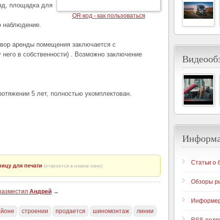
зд, площадка для
QR-код - как пользоваться
о наблюдение.
говор аренды помещения заключается с
 него в собственности) . Возможно заключение
Видеообз
отяжении 5 лет, полностью укомплектован.
Информ
Статьи о 
ицу для печати
(откроется в новом окне)
Обзоры р
 разместил
Андрей
→
Информе
айоне
строении
продается
шиномонтаж
линии