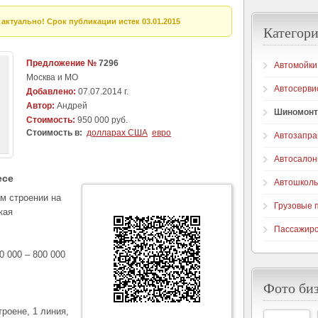
актуально! Срок публикации истек 03.01.2015
Категори
Предложение №
7296
Автомойки
Москва и МО
Автосерви
Добавлено:
07.07.2014 г.
Автор:
Андрей
Шиномон
Стоимость:
950 000 руб.
Стоимость в:
долларах США
евро
Автозапра
Автосало
есе
Автошкол
м строении на
Грузовые 
кая
Пассажирс
0 000 – 800 000
Фото би
троене, 1 линия,