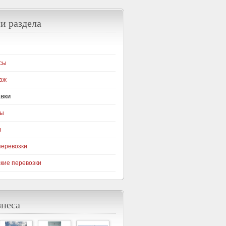
и раздела
сы
аж
авки
ны
ы
перевозки
кие перевозки
знеса