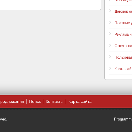
RSS-подп
Договор 
Платные у
Реклама н
Ответы н
Пользова
Карта сай
предложения
Поиск
Контакты
Карта сайта
rved.
Programmi