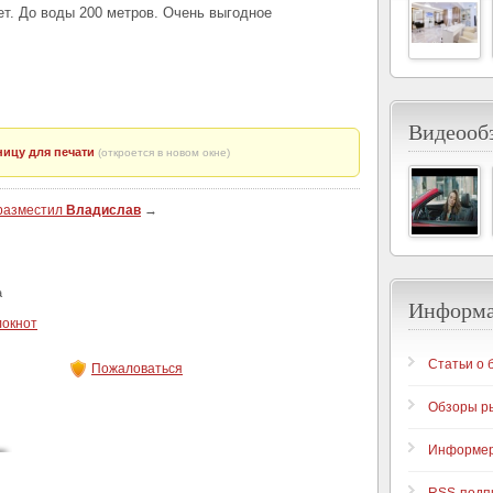
ет. До воды 200 метров. Очень выгодное
Видеообз
ицу для печати
(откроется в новом окне)
 разместил
Владислав
→
а
Информ
локнот
Статьи о 
Пожаловаться
Обзоры р
Информе