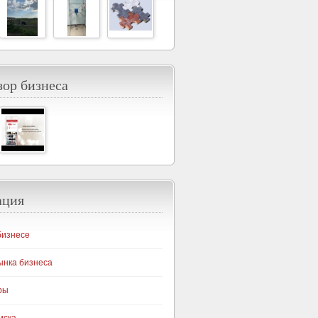
ор бизнеса
ация
бизнесе
ынка бизнеса
ры