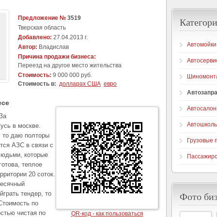
Предложение №
3519
Категори
Тверская область
Добавлено:
27.04.2013 г.
Автомойки
Автор:
Владислав
Причина продажи бизнеса:
Автосерви
Переезд на другое место жительства
Стоимость:
9 000 000 руб.
Шиномонт
Стоимость в:
долларах США
евро
Автозапр
есе
Автосало
За
Автошкол
усь в москве.
, то даю полторы
Грузовые 
тся АЗС в связи с
людьми, которые
Пассажирс
отова, теплое
ритории 20 соток.
месячный
йграть тендер, то
Фото би
 Стоимость по
остью чистая по
QR-код - как пользоваться