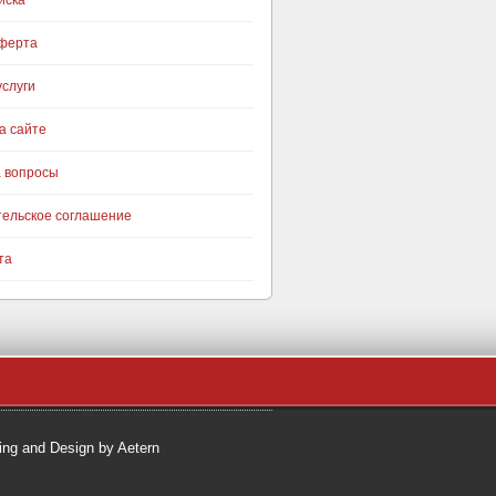
иска
оферта
слуги
а сайте
а вопросы
тельское соглашение
та
ng and Design by Aetern