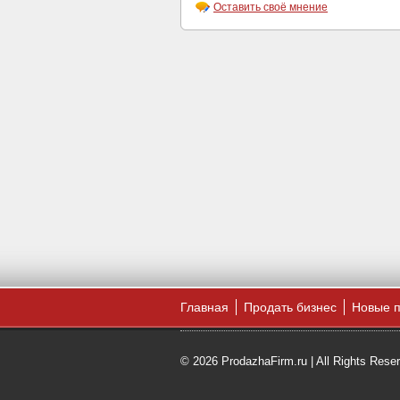
Оставить своё мнение
Главная
Продать бизнес
Новые 
© 2026 ProdazhaFirm.ru | All Rights Rese