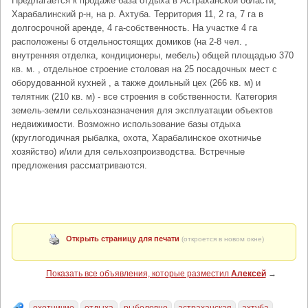
Предлагается к продаже база отдыха в Астраханской области,
Харабалинский р-н, на р. Ахтуба. Территория 11, 2 га, 7 га в
долгосрочной аренде, 4 га-собственность. На участке 4 га
расположены 6 отдельностоящих домиков (на 2-8 чел. ,
внутренняя отделка, кондиционеры, мебель) общей площадью 370
кв. м. , отдельное строение столовая на 25 посадочных мест с
оборудованной кухней , а также доильный цех (266 кв. м) и
телятник (210 кв. м) - все строения в собственности. Категория
земель-земли сельхозназначения для эксплуатации объектов
недвижимости. Возможно использование базы отдыха
(круглогодичная рыбалка, охота, Харабалинское охотничье
хозяйство) и/или для сельхозпроизводства. Встречные
предложения рассматриваются.
Открыть страницу для печати
(откроется в новом окне)
Показать все объявления, которые разместил
Алексей
→