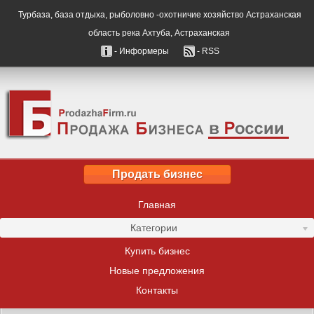
Турбаза, база отдыха, рыболовно -охотничие хозяйство Астраханская
область река Ахтуба, Астраханская
- Информеры
- RSS
Продать бизнес
Главная
Категории
Купить бизнес
Новые предложения
Контакты