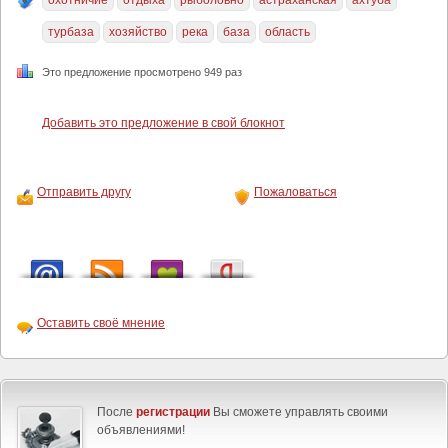
охотничие
отдыха
рыболовно
астраханская
ахтуба
турбаза
хозяйство
река
база
область
Это предложение просмотрено 949 раз
Добавить это предложение в свой блокнот
Отправить другу
Пожаловаться
Оставить своё мнение
После
регистрации
Вы сможете управлять своими
объявлениями!