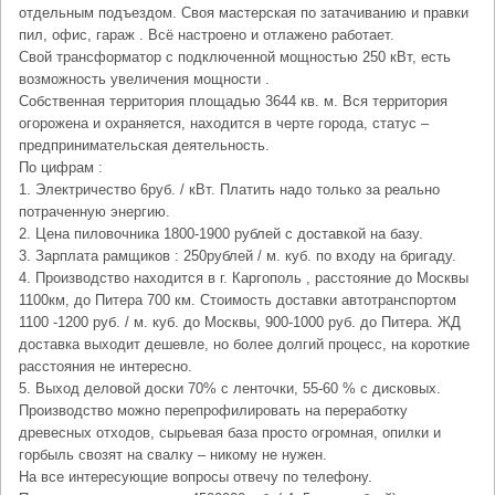
отдельным подъездом. Своя мастерская по затачиванию и правки
пил, офис, гараж . Всё настроено и отлажено работает.
Свой трансформатор с подключенной мощностью 250 кВт, есть
возможность увеличения мощности .
Собственная территория площадью 3644 кв. м. Вся территория
огорожена и охраняется, находится в черте города, статус –
предпринимательская деятельность.
По цифрам :
1. Электричество 6руб. / кВт. Платить надо только за реально
потраченную энергию.
2. Цена пиловочника 1800-1900 рублей с доставкой на базу.
3. Зарплата рамщиков : 250рублей / м. куб. по входу на бригаду.
4. Производство находится в г. Каргополь , расстояние до Москвы
1100км, до Питера 700 км. Стоимость доставки автотранспортом
1100 -1200 руб. / м. куб. до Москвы, 900-1000 руб. до Питера. ЖД
доставка выходит дешевле, но более долгий процесс, на короткие
расстояния не интересно.
5. Выход деловой доски 70% с ленточки, 55-60 % с дисковых.
Производство можно перепрофилировать на переработку
древесных отходов, сырьевая база просто огромная, опилки и
горбыль свозят на свалку – никому не нужен.
На все интересующие вопросы отвечу по телефону.