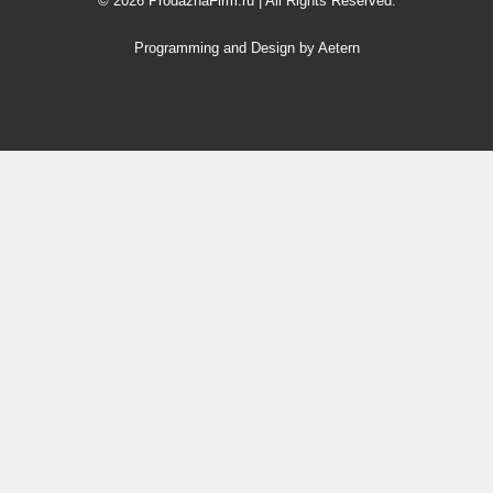
© 2026 ProdazhaFirm.ru | All Rights Reserved.
Programming and Design by Aetern